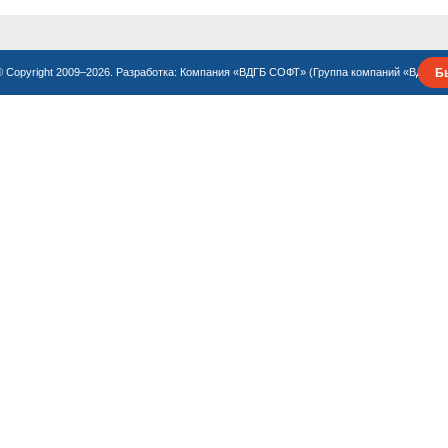
Б
© Copyright 2009–2026. Разработка:
Компания «ВДГБ СОФТ»
(
Группа компаний «ВДГБ»
)