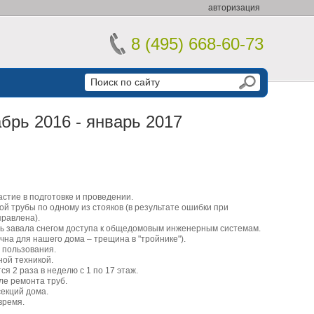
авторизация
8 (495) 668-60-73
абрь 2016 - январь 2017
стие в подготовке и проведении.
й трубы по одному из стояков (в результате ошибки при
правлена).
ть завала снегом доступа к общедомовым инженерным системам.
чна для нашего дома – трещина в "тройнике").
 пользования.
ой техникой.
я 2 раза в неделю с 1 по 17 этаж.
ле ремонта труб.
екций дома.
время.