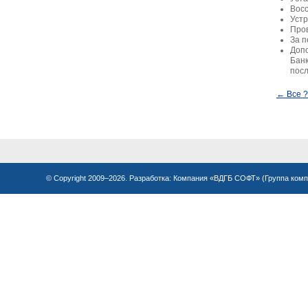
Восс
Устр
Пров
За п
Допо
Банк
посл
← Все 
© Copyright 2009–2026. Разработка:
Компания «ВДГБ СОФТ»
(
Группа ком