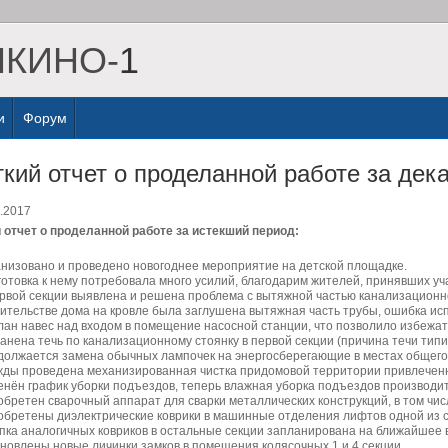
ШКИНО-
1
и
Форум
ткий отчет о проделанной работе за дек
.2017
 отчет о проделанной работе за истекший период:
низовано и проведено новогоднее мероприятие на детской площадке.
отовка к нему потребовала много усилий, благодарим жителей, принявших уча
рвой секции выявлена и решена проблема с вытяжной частью канализационно
ительстве дома на кровле была заглушена вытяжная часть трубы, ошибка ис
ан навес над входом в помещение насосной станции, что позволило избежа
анена течь по канализационному стоянку в первой секции (причина течи типи
олжается замена обычных лампочек на энергосберегающие в местах общего
ды проведена механизированная чистка придомовой территории привлеченн
нён график уборки подъездов, теперь влажная уборка подъездов производитс
бретен сварочный аппарат для сварки металлических конструкций, в том чис
бретены диэлектрические коврики в машинные отделения лифтов одной из с
пка аналогичных ковриков в остальные секции запланирована на ближайшее 
новлены новые личинки замков в помещения колясочных 1 и 4 секции.