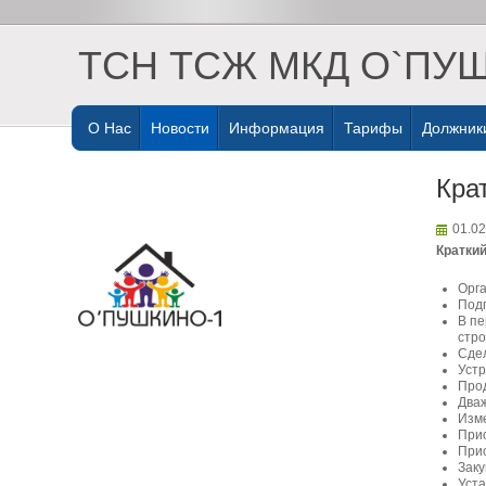
ТСН ТСЖ МКД О`ПУ
О Нас
Новости
Информация
Тарифы
Должник
Кра
01.02
Краткий
Орга
Подг
В пе
стро
Сдел
Устр
Прод
Дваж
Изме
Прио
Прио
Заку
Уста