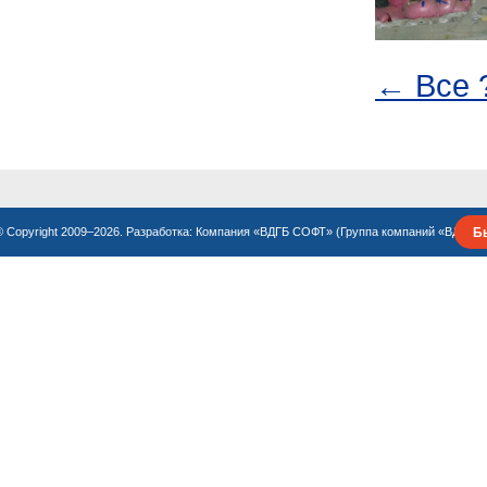
← Все 
Б
© Copyright 2009–2026. Разработка:
Компания «ВДГБ СОФТ»
(
Группа компаний «ВДГБ»
)