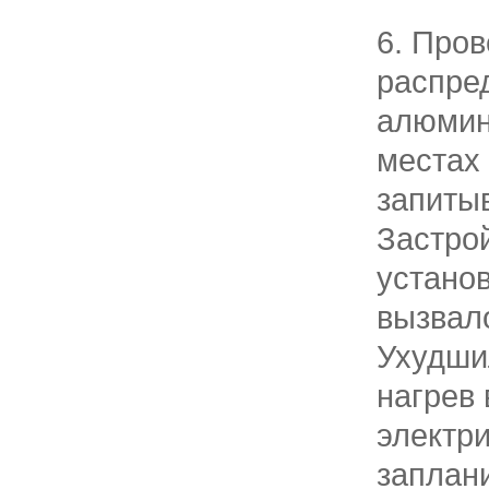
6. Пров
распре
алюмин
местах
запиты
Застро
устано
вызвал
Ухудши
нагрев 
электр
заплан