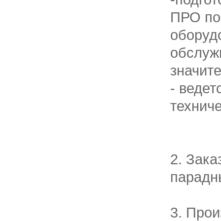
ПРО по
оборуд
обслуж
значите
- ведет
технич
2. Зак
парадн
3. Про