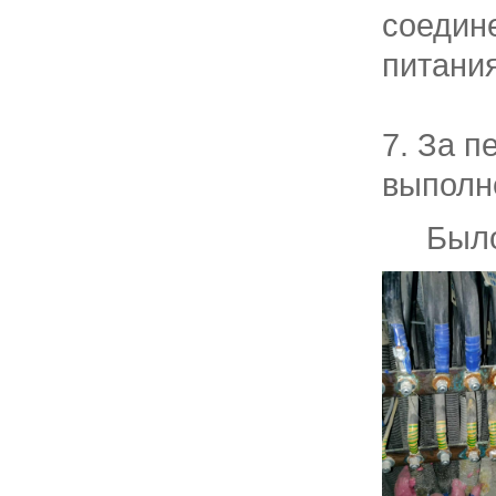
соедин
питания
7. За п
выполн
Было