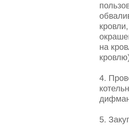
пользов
обвали
кровли,
окрашен
на кров
кровлю)
4. Пров
котельн
дифман
5. Заку