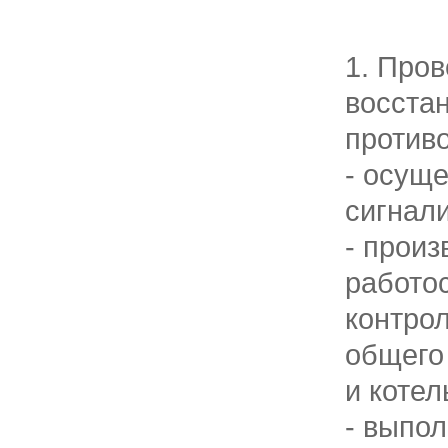
1. Пров
восста
против
- осущ
сигнал
- произ
работо
контро
общего 
и котел
- выпол