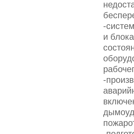
недост
беспер
-систе
и блок
состоя
оборуд
рабочег
-произ
аварий
включе
дымоуд
пожаро
-подго