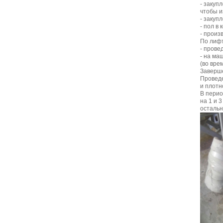
- закуп
чтобы и
- закуп
- пол в
- произ
По лиф
- прове
- на ма
(во вре
Заверше
Проведе
и плотн
В перио
на 1 и 3
остальн