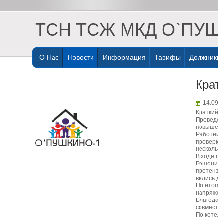
ТСН ТСЖ МКД О`ПУ
О Нас
Новости
Информация
Тарифы
Должник
Кра
14.09
Краткий
Проведе
повыше
Работни
проверк
несколь
В ходе 
Решение
претенз
велись 
По итог
напряже
Благода
совмест
По коте