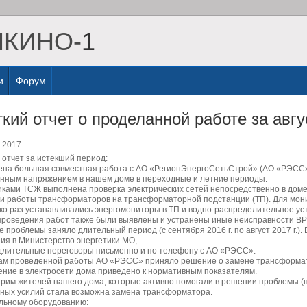
ШКИНО-
1
и
Форум
ткий отчет о проделанной работе за авгу
.2017
 отчет за истекший период:
на большая совместная работа с АО «РегионЭнергоСетьСтрой» (АО «РЭСС»
нным напряжением в нашем доме в переходные и летние периоды.
ками ТСЖ выполнена проверка электрических сетей непосредственно в дом
и работы трансформаторов на трансформаторной подстанции (ТП). Для мон
ко раз устанавливались энергомониторы в ТП и водно-распределительное уст
проведения работ также были выявлены и устранены иные неисправности ВР
 проблемы заняло длительный период (с сентября 2016 г. по август 2017 г.)
ия в Министерство энергетики МО,
длительные переговоры письменно и по телефону с АО «РЭСС».
ам проведенной работы АО «РЭСС» приняло решение о замене трансформато
ние в электросети дома приведено к нормативным показателям.
рим жителей нашего дома, которые активно помогали в решении проблемы (п
ных усилий стала возможна замена трансформатора.
льному оборудованию: