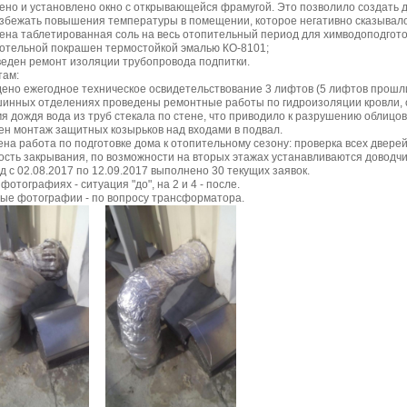
лено и установлено окно с открывающейся фрамугой. Это позволило создать
збежать повышения температуры в помещении, которое негативно сказывалос
лена таблетированная соль на весь отопительный период для химводоподгото
 котельной покрашен термостойкой эмалью КО-8101;
веден ремонт изоляции трубопровода подпитки.
там:
дено ежегодное техническое освидетельствование 3 лифтов (5 лифтов прошл
шинных отделениях проведены ремонтные работы по гидроизоляции кровли, 
мя дождя вода из труб стекала по стене, что приводило к разрушению облицо
н монтаж защитных козырьков над входами в подвал.
на работа по подготовке дома к отопительному сезону: проверка всех двере
ость закрывания, по возможности на вторых этажах устанавливаются доводчи
д с 02.08.2017 по 12.09.2017 выполнено 30 текущих заявок.
 фотографиях - ситуация "до", на 2 и 4 - после.
ые фотографии - по вопросу трансформатора.