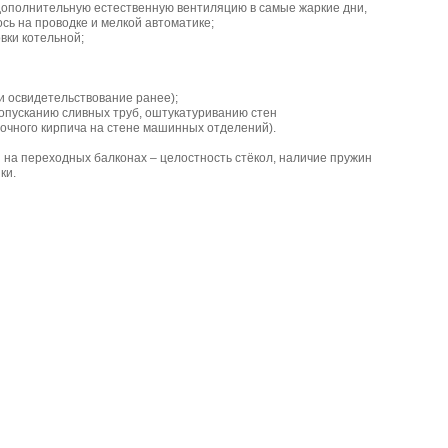
 дополнительную естественную вентиляцию в самые жаркие дни,
ь на проводке и мелкой автоматике;
вки котельной;
и освидетельствование ранее);
опусканию сливных труб, оштукатуриванию стен
вочного кирпича на стене машинных отделений).
й на переходных балконах – целостность стёкол, наличие пружин
ки.