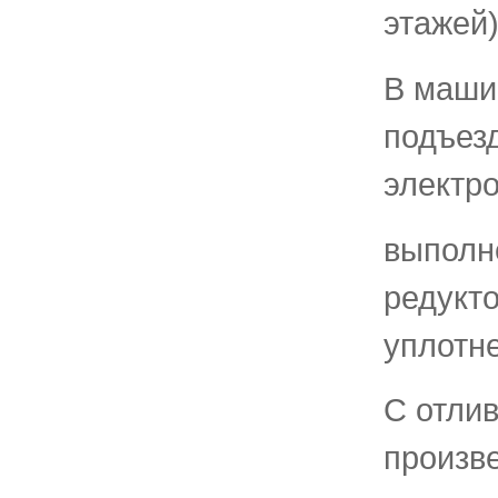
этажей)
В маши
подъез
электро
выполн
редукт
уплотне
С отли
произве