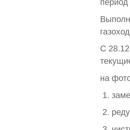
период
Выполн
газоход
С 28.12
текущие
на фото
заме
реду
чист