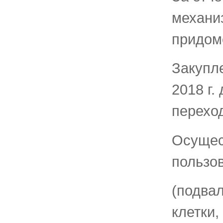
механиз
придом
Закупл
2018 г.
перехо
Осущес
пользо
(подвал
клетки