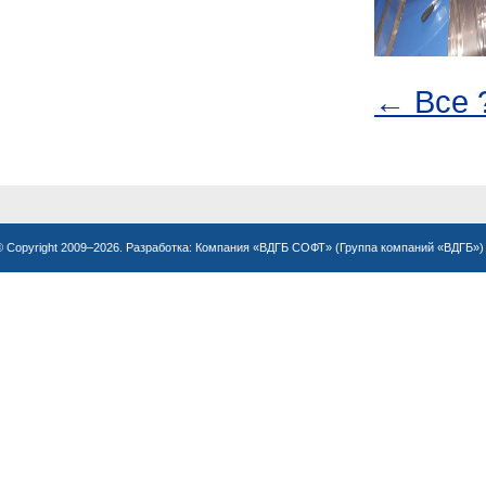
← Все 
© Copyright 2009–2026. Разработка:
Компания «ВДГБ СОФТ»
(
Группа компаний «ВДГБ»
)