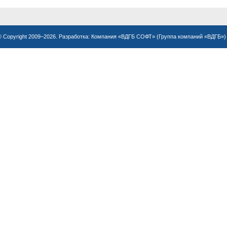
© Copyright 2009–2026. Разработка:
Компания «ВДГБ СОФТ»
(
Группа компаний «ВДГБ»
)